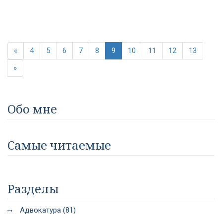
«
4
5
6
7
8
9
10
11
12
13
»
Обо мне
Самые читаемые
Разделы
Адвокатура (81)