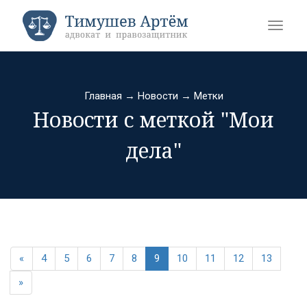
Главная
→
Новости
→
Метки
Новости с меткой "Мои
дела"
«
4
5
6
7
8
9
10
11
12
13
»