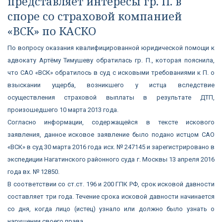
представляет интересы гр. П. в
споре со страховой компанией
«ВСК» по КАСКО
По вопросу оказания квалифицированной юридической помощи к
адвокату Артёму Тимушеву обратилась гр. П., которая пояснила,
что САО «ВСК» обратилось в суд с исковыми требованиями к П. о
взыскании ущерба, возникшего у истца вследствие
осуществления страховой выплаты в результате ДТП,
произошедшего 10 марта 2013 года.
Согласно информации, содержащейся в тексте искового
заявления, данное исковое заявление было подано истцом САО
«ВСК» в суд 30 марта 2016 года исх. № 247145 и зарегистрировано в
экспедиции Нагатинского районного суда г. Москвы 13 апреля 2016
года вх. № 12850.
В соответствии со ст.ст. 196 и 200 ГПК РФ, срок исковой давности
составляет три года. Течение срока исковой давности начинается
со дня, когда лицо (истец) узнало или должно было узнать о
нарушении своего права.