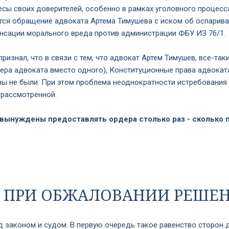
есы своих доверителей, особенно в рамках уголовного процесс
ся обращение адвоката Артема Тимушева с иском об оспариван
енсации морального вреда против администрации ФБУ ИЗ 76/1.
ризнал, что в связи с тем, что адвокат Артем Тимушев, все-т
рдера адвоката вместо одного), Конституционные права адвока
 не были. При этом проблема неоднократности истребования 
 рассмотренной.
 вынуждены предоставлять ордера столько раз - сколько
В ПРИ ОБЖАЛОВАНИИ РЕШЕ
д законом и судом. В первую очередь такое равенство сторон 