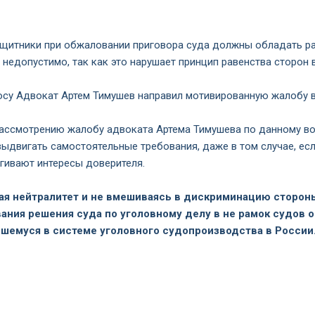
ащитники при обжаловании приговора суда должны обладать р
недопустимо, так как это нарушает принцип равенства сторон 
су Адвокат Артем Тимушев направил мотивированную жалобу в
ассмотрению жалобу адвоката Артема Тимушева по данному воп
выдвигать самостоятельные требования, даже в том случае, ес
гивают интересы доверителя.
ая нейтралитет и не вмешиваясь в дискриминацию сторон
ния решения суда по уголовному делу в не рамок судов 
шемуся в системе уголовного судопроизводства в России