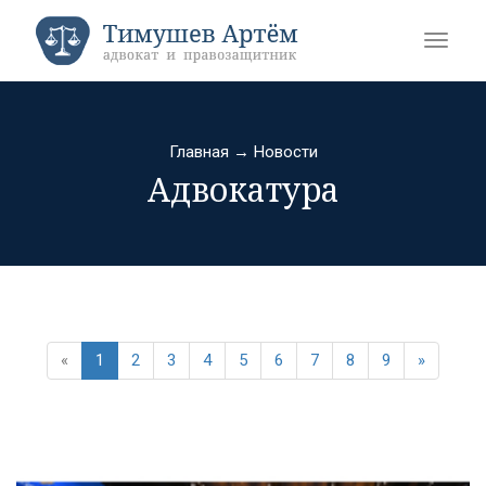
Главная
→
Новости
Адвокатура
«
1
2
3
4
5
6
7
8
9
»