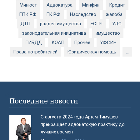
Минюст
Адвокатура
Минфин
Кредит
ГПК РФ
ГК РФ
Наследство
жалоба
ДТП
раздел имущества
ЕСПЧ
УДО
законодательная инициатива
имущество
ГИБДД
КОАП
Прочее
УФСИН
Права потребителей
Юридическая помощь
...
#}
Последние новости
С августа 2024 года Артём Тимушев
прекращает адвокатскую практику до
лучших времён