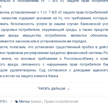
тельно к положениям ст. 7 ФЗ «О защите прав потребит
т.
кона, установленная ч. 1 ст. 7 ФЗ «О защите прав потребителей
, напротив содержит указание на то, что требования, которы
ивать безопасность услуги (в нашем случае банковской усл
 здоровья потребителя, окружающей среды, а также предот
ения вреда имуществу потребителя, являются обязател
ливаются законом или в установленном им порядке.
части, полагаем, что установлен существенный пробел в дей
вно-правовом регулировании кредитно-финансовой системы Ро
 иначе, но исковые требования к Россельхозбанку о ком
ого вреда, связанного с нарушением прав потребителя ба
судом удовлетворены. Суд согласился с доводами адвокат
 и встал на защиту клиента банка.
Читать дальше →
019 г.
/
Метки:
Банки
,
Права потребителей