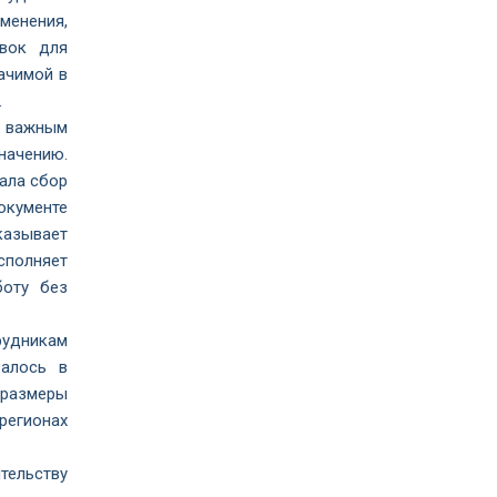
менения,
авок для
ачимой в
.
м важным
начению.
ала сбор
окументе
азывает
сполняет
боту без
рудникам
валось в
 размеры
регионах
тельству