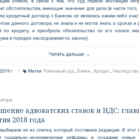
щим отмене, в связи с тем, что суд первой инстанции неп
л обстоятельства, имеющие значение для дела (в части того, 
ла кредитный договор с Банком, не являлась каким-либо учас
том данного договора, не знала и не могла знать о сроках и
й по кредиту, и приобрела обязательство по его оплате ли
ужа в порядке наследования по закону).
Читать дальше →
2019 г.
/
Метки:
Районный суд
,
Банки
,
Кредит
,
Наследство
атура
шение адвокатских ставок и НДС: гла
ия 2018 года
выбирали их из списка, который составила редакция. В этот 
и социально-экономические реформы, и создание новых 