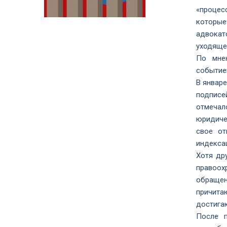
«процес
которые
адвокат
уходяще
По мнен
событие
В январ
подписе
отмеча
юридиче
свое от
индекса
Хотя др
правоох
обращен
причита
достига
После п