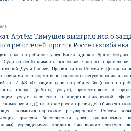
ела
кат Артём Тимушев выиграл иск о защ
 потребителей против Россельхозбанка
ите прав потребителя услуг Банка адвокат Артём Тимушев
е Суда на необходимость вынесения частного определения
ственной Думы России, Правительства России и Центрально
о принятии мер нормативно-правового регулирования и раз
ий ст. 7 ФЗ «О защите прав потребителей» (право потреб
ность товара (работы, услуги), применительно к орган
ающим услуги населению в кредитно-финансовой сфере 
е компании и т.д.), т.к. в ходе рассмотрения дела было установ
ующее нормативно-правовое регулирование России норм
ляющих критерии безопасности услуг, оказываемых на
ителям) учреждениями кредитно-финансового сектора эк