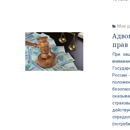
Мои д
Адво
прав
При защ
внимани
Государ
России 
положен
безопас
оказыв
страховы
действ
опреде
(потреб