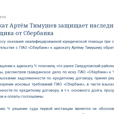
ела
кат Артём Тимушев защищает наслед
щика от Сбербанка
осу оказания квалифицированной юридической помощи при 
тельстве с ПАО «Сбербанк» к адвокату Артёму Тимушеву обрати
щении к адвокату Ч. пояснила, что ранее Свердловский районн
ы, рассмотрев гражданское дело по иску ПАО «Сбербанк» к 
взыскании задолженности по кредитному договору, принял ре
ворении исковых требований ПАО «Сбербанк», в части взыска
нности по кредитному договору, в т.ч. основного долга, прос
ов и оплаты госпошлины.
ию Ч. решение суда первой инстанции является не обосно