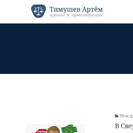
Мои д
В Св