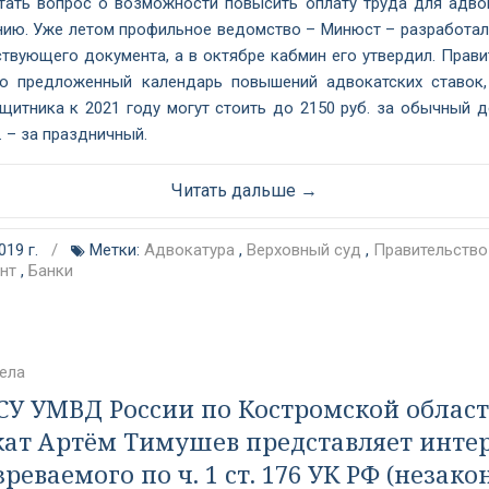
тать вопрос о возможности повысить оплату труда для адво
нию. Уже летом профильное ведомство – Минюст – разработал
ствующего документа, а в октябре кабмин его утвердил. Прави
о предложенный календарь повышений адвокатских ставок,
ащитника к 2021 году могут стоить до 2150 руб. за обычный д
. – за праздничный.
Читать дальше →
019 г.
/
Метки:
Адвокатура
,
Верховный суд
,
Правительство
нт
,
Банки
ела
 СУ УМВД России по Костромской облас
кат Артём Тимушев представляет инте
реваемого по ч. 1 ст. 176 УК РФ (незако