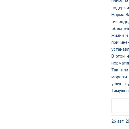
примени
содержи
Норма За
очередь
обеспеч
жизни и
причин
устанав
В этой 
нормати
Так или
моральн
услуг, 
Тимушева
26 авг. 2