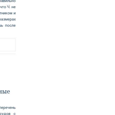
равильно
что Ч. не
тником и
 размерах
шь после
вные
перечень
судов с