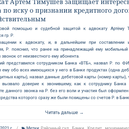
кат Артём Тимушев защищает интерес
а по иску о признании кредитного дого
йствительным
вовой помощью и судебной защитой к адвокату Артёму Т
я гр. Р.
ащении к адвокату, и, в дальнейшем при составлении 
ия, Р. пояснил, что ранее на принадлежащий ему мобильный
 звонок от неизвестного ему абонента.
ий представился сотрудником Банка «ВТБ», назвал Р. по ФИ
 ему обо всех имеющихся у него в Банке продуктах (одна деб
итных карты), назвал данные дебетовой карты (номер карты), 
 вызвало доверие к звонившему, как к сотруднику Банка 
те данного звонка на Р. без его воли и участия был оформле
средства которого сразу же были похищены со счетов Р. в Банк
Читать дальше →
 2021 г.
/
Метки:
Районный суд
,
Банки
,
Кредит
,
мошенниче