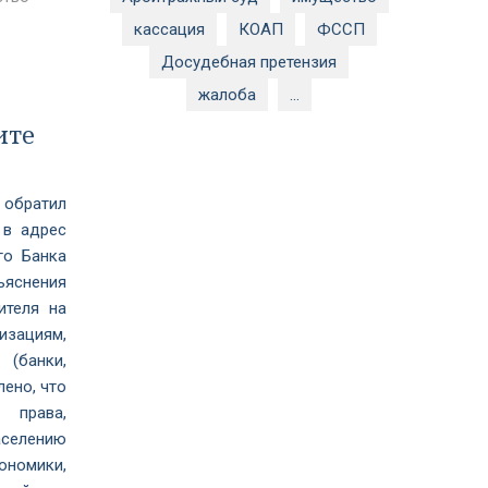
кассация
КОАП
ФССП
Досудебная претензия
жалоба
...
ите
 обратил
 в адрес
го Банка
ъяснения
ителя на
изациям,
(банки,
лено, что
 права,
селению
ономики,