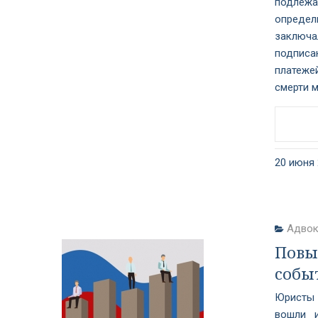
подлежа
определи
заключа
подписан
платеже
смерти м
20 июня 
Адвок
Повы
событ
Юристы 
вошли 