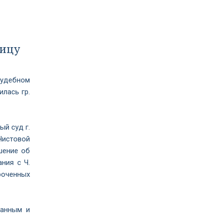
ницу
судебном
лась гр.
ый суд г.
Чистовой
шение об
ния с Ч.
роченных
ванным и