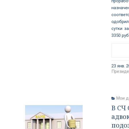
прорабо
назначе
соответ
одобрил
сутки з
3350 руб
23 янв. 2
Президе
Мои д
В СЧ
адво
подоз