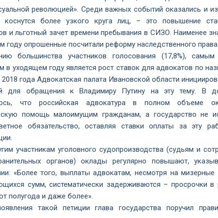
суальной революцией». Среди важных событий оказались и из
 коснутся более узкого круга лиц, – это повышение ст
ов и льготный зачет времени пребывания в СИЗО. Наименее зн
м году опрошенные посчитали реформу наследственного права
ию большинства участников голосования (17,8%), самы
м в уходящем году является рост ставок для адвокатов по наз
е 2018 года Адвокатская палата Ивановской области иницииров
й для обращения к Владимиру Путину на эту тему. В д
лось, что российская адвокатура в полном объеме ок
скую помощь малоимущим гражданам, а государство не и
ветное обязательство, оставляя ставки оплаты за эту ра
ции.
угим участникам уголовного судопроизводства (судьям и сот
ранительных органов) оклады регулярно повышают, указы
ии: «Более того, выплаты адвокатам, несмотря на мизерные
ющихся сумм, систематически задерживаются – просрочки в 
ют полугода и даже более».
оявления такой петиции глава государства поручил прави