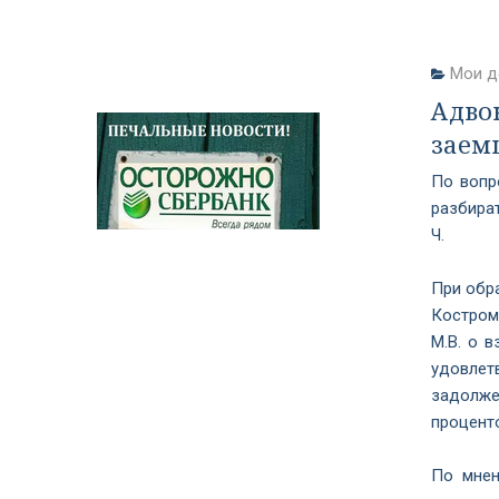
Мои д
Адво
заем
По вопр
разбира
Ч.
При обра
Костром
М.В. о 
удовлет
задолже
процент
По мнен