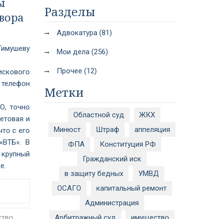
ы
Разделы
вора
Адвокатура (81)
имушеву
Мои дела (256)
Прочее (12)
искового
 телефон
Метки
О, точно
Областной суд
ЖКХ
етовая и
Минюст
Штраф
аппеляция
что с его
«ВТБ». В
ФПА
Конституция РФ
н крупный
Гражданский иск
е.
в защиту бедных
УМВД
ОСАГО
капитальный ремонт
Администрация
ство
Арбитражный суд
имущество