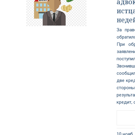
адво
истц
неде
За пра
обратилс
При обр
заявлен
поступил
Звонивш
сообщил
две кред
стороны
результа
кредит, 
10 нояб.