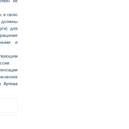
елей» не
», в свою
е должны
уги) для
вращение
ьными и
ствующем
ссии.
пенсации
нковских
а Артёма