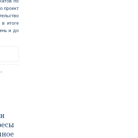
катов по
о проект
тельство
 в итоге
ень и до
,
ти
ресы
нное