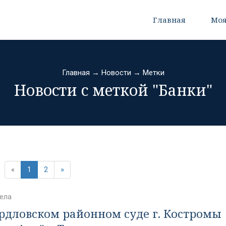
Главная
Моя
Главная
→
Новости
→
Метки
Новости с меткой "Банки"
«
1
2
»
ела
ердловском районном суде г. Костромы