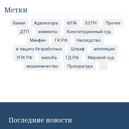
Метки
Банки
Адвокатура
ФПА
ЕСПЧ
Прочее
ДТП
алименты
Конституционный суд
Минфин
ГК РФ
Наследство
в защиту безработных
Штраф
аппеляция
УПК РФ
жалоба
ГД РФ
Мировой суд
мошенничество
Прокуратура
...
#}
Последние новости