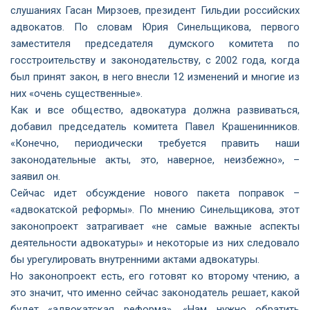
слушаниях Гасан Мирзоев, президент Гильдии российских
адвокатов. По словам Юрия Синельщикова, первого
заместителя председателя думского комитета по
госстроительству и законодательству, с 2002 года, когда
был принят закон, в него внесли 12 изменений и многие из
них «очень существенные».
Как и все общество, адвокатура должна развиваться,
добавил председатель комитета Павел Крашенинников.
«Конечно, периодически требуется править наши
законодательные акты, это, наверное, неизбежно», –
заявил он.
Сейчас идет обсуждение нового пакета поправок –
«адвокатской реформы». По мнению Синельщикова, этот
законопроект затрагивает «не самые важные аспекты
деятельности адвокатуры» и некоторые из них следовало
бы урегулировать внутренними актами адвокатуры.
Но законопроект есть, его готовят ко второму чтению, а
это значит, что именно сейчас законодатель решает, какой
будет «адвокатская реформа». «Нам нужно обратить