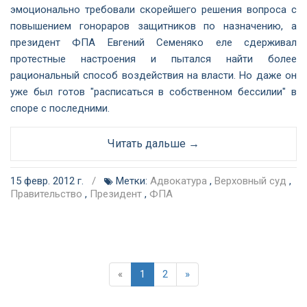
эмоционально требовали скорейшего решения вопроса с
повышением гонораров защитников по назначению, а
президент ФПА Евгений Семеняко еле сдерживал
протестные настроения и пытался найти более
рациональный способ воздействия на власти. Но даже он
уже был готов "расписаться в собственном бессилии" в
споре с последними.
Читать дальше →
15 февр. 2012 г.
/
Метки:
Адвокатура
,
Верховный суд
,
Правительство
,
Президент
,
ФПА
«
1
2
»