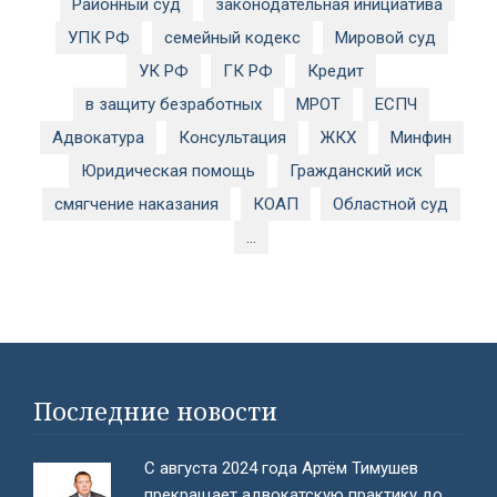
Районный суд
законодательная инициатива
УПК РФ
семейный кодекс
Мировой суд
УК РФ
ГК РФ
Кредит
в защиту безработных
МРОТ
ЕСПЧ
Адвокатура
Консультация
ЖКХ
Минфин
Юридическая помощь
Гражданский иск
смягчение наказания
КОАП
Областной суд
...
#}
Последние новости
С августа 2024 года Артём Тимушев
прекращает адвокатскую практику до