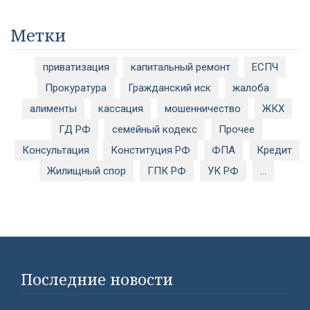
Метки
приватизация
капитальный ремонт
ЕСПЧ
Прокуратура
Гражданский иск
жалоба
алименты
кассация
мошенничество
ЖКХ
ГД РФ
семейный кодекс
Прочее
Консультация
Конституция РФ
ФПА
Кредит
Жилищный спор
ГПК РФ
УК РФ
...
#}
Последние новости