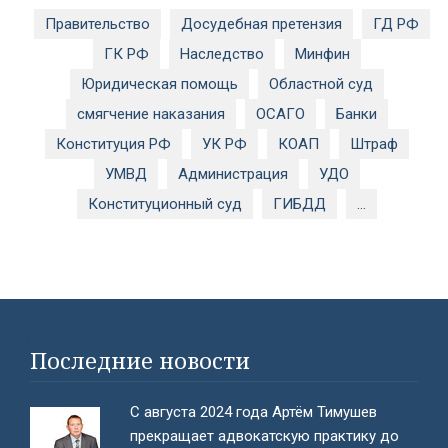
Правительство
Досудебная претензия
ГД РФ
ГК РФ
Наследство
Минфин
Юридическая помощь
Областной суд
смягчение наказания
ОСАГО
Банки
Конституция РФ
УК РФ
КОАП
Штраф
УМВД
Администрация
УДО
Конституционный суд
ГИБДД
...
#}
Последние новости
С августа 2024 года Артём Тимушев
прекращает адвокатскую практику до