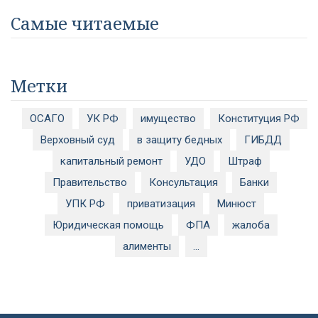
Самые читаемые
Метки
ОСАГО
УК РФ
имущество
Конституция РФ
Верховный суд
в защиту бедных
ГИБДД
капитальный ремонт
УДО
Штраф
Правительство
Консультация
Банки
УПК РФ
приватизация
Минюст
Юридическая помощь
ФПА
жалоба
алименты
...