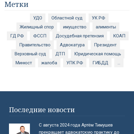
Метки
УДО
Областной суд
УК РФ
Жилищный спор
имущество
алименты
ГД РФ
ФССП
Досудебная претензия
КОАП
Правительство
Адвокатура
Президент
Верховный суд
ДТП
Юридическая помощь
Минюст
жалоба
УПК РФ
ГИБДД
...
#}
Последние новости
С августа 2024 года Артём Тимушев
прекращает адвокатскую практику до