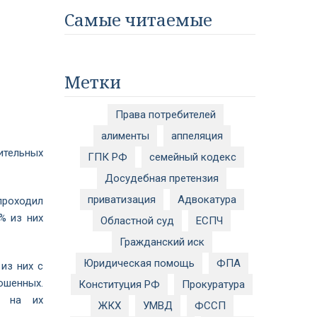
Самые читаемые
Метки
Права потребителей
алименты
аппеляция
ительных
ГПК РФ
семейный кодекс
Досудебная претензия
приватизация
Адвокатура
проходил
% из них
Областной суд
ЕСПЧ
Гражданский иск
Юридическая помощь
ФПА
из них с
ошенных.
Конституция РФ
Прокуратура
м на их
ЖКХ
УМВД
ФССП