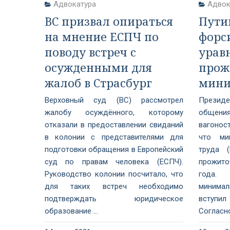
Адвокатура
Адвок
ВС призвал опираться
Пути
на мнение ЕСПЧ по
форс
поводу встреч с
урав
осужденными для
прож
жалоб в Страсбург
мин
Верховный суд (ВС) рассмотрел
Президе
жалобу осуждённого, которому
общени
отказали в предоставлении свиданий
вагонос
в колонии с представителями для
что ми
подготовки обращения в Европейский
труда 
суд по правам человека (ЕСПЧ).
прожито
Руководство колонии посчитало, что
года.
для таких встреч необходимо
минимал
подтверждать юридическое
вступил
образование ...
Согласно 