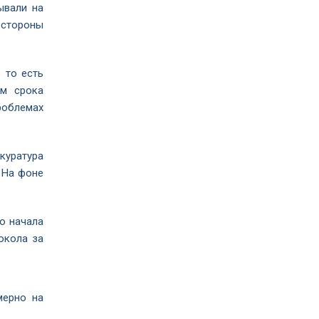
ывали на
 стороны
 то есть
ем срока
роблемах
куратура
 На фоне
до начала
окола за
мерно на