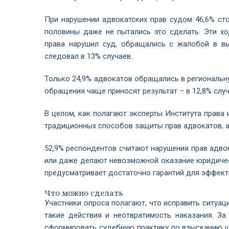
При нарушении адвокатских прав судом 46,6% сто
половины даже не пытались это сделать. Эти ход
права нарушил суд, обращались с жалобой в в
следовал в 13% случаев.
Только 24,9% адвокатов обращались в региональн
обращения чаще приносят результат – в 12,8% случ
В целом, как полагают эксперты Института права
традиционных способов защиты прав адвокатов, а 
52,9% респондентов считают нарушения прав адво
или даже делают невозможной оказание юридичес
предусматривает достаточно гарантий для эффект
Что можно сделать
Участники опроса полагают, что исправить ситуа
такие действия и неотвратимость наказания. З
сформировать судебную практику по взысканию ш