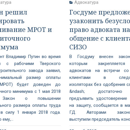
атура
Адвокатура
н решил
Госдуме предлож
ировать
узаконить безусл
нивание МРОТ и
право адвоката н
иточного
общение с клиент
имума
СИЗО
нт Владимир Путин во время
В Госдуму внесен законо
я с рабочими Тверского
которым закрепляется
троительного завода заявил,
адвокатов на встречи со
нимальный размер оплаты
клиентами в следст
(МРОТ) будет доведен до
изоляторах без одобрения с
чного минимума с 1 мая 2018
&ndash; достаточно
 Закон о повышении
предъявить удостоверение
ьного размера оплаты труда
на защиту, сообщается в ма
 в силу 1 января 2018 года.
ГД. Авторами законоп
ему,...
выступили председатель конст