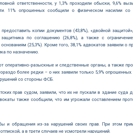
ловной ответственности, у 1,3% проходили обыски, 9,6% выз
сти. 11% опрошенных сообщили о физическом насилии со
предоставить копии документов (43,8%), «двойной защитой»,
защитника по соглашению (26,8%), а также с ограничени
основаниям (25,3%). Кроме того, 38,1% адвокатов заявили о п
ика по назначению.
т оперативно-разыскные и следственные органы, а также про
ораздо более редки – о них заявили только 5,9% опрошенных.
арушений со стороны ФСБ.
тских прав судом, заявили, что их не пускали в здание суда 
двокаты также сообщили, что им угрожали составлением прот
бы и обращения из-за нарушений своих прав. При этом при
тпиской, а в трети случаев не усмотрели нарушений.