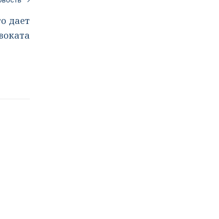
новость
то дает
двоката