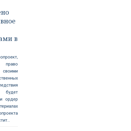
ено
овное
а
ами в
проект,
 право
 своими
венных
ледствия
 будет
 и ордер
териалах
роекта
ит...