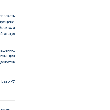
ивлекать
прещено.
ъекта, а
й статус
лашению.
огом для
двокатов
Право.РУ