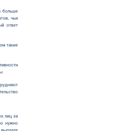
а больше
тов, чьи
ый ответ
ом такие
тивности
ы.
трудняют
тельство
х лиц за
ию нужно
 выплате