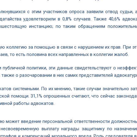
лкнувшихся с этим участников опроса заявили отвод судьи, 
атайства удовлетворили в 0,8% случаев. Также 40,6% адвока
ышестоящую инстанцию; по таким обращениям положительн
ую коллегию за помощью в связи с нарушением их прав. При эт
аев, то есть половина всех направленных в коллегии жалоб.
 и публичной политики, эти данные свидетельствуют о неэффек
также о разочаровании в них самих представителей адвокатур
катов системными. По их мнению, такие случаи значительно за
кой помощи. 31,1% опрошенных считают, что сейчас законода
ивной работы адвокатов.
цию может введение персональной ответственности должностны
а несвоевременную выплату награды защитнику по назначен
трафов и компенсаций морального вреда. Роль следователя в