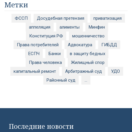
Метки
ФССП
Досудебная претензия
приватизация
аппеляция
алименты
Минфин
Конституция РФ
мошенничество
Права потребителей
Адвокатура
ГИБДД
ЕСПЧ
Банки
в защиту бедных
Права человека
Жилищный спор
капитальный ремонт
Арбитражный суд
УДО
Районный суд
...
#}
Последние новости