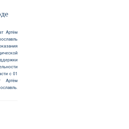
оде
ат Артём
рославль
оказания
ической
ддержки
ьности
сти с 01
т Артём
ославль.