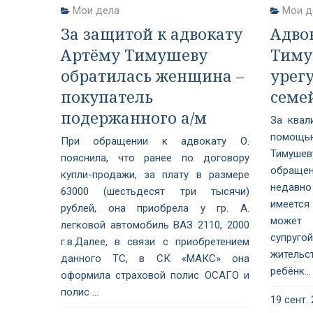
Мои дела
Мои д
За защитой к адвокату
Адво
Артёму Тимушеву
Тиму
обратилась женщина –
урег
покупатель
семе
подержанного а/м
За квал
помощ
При обращении к адвокату О.
Тимуше
пояснила, что ранее по договору
обращени
купли-продажи, за плату в размере
недавн
63000 (шестьдесят три тысячи)
имеется
рублей, она приобрела у гр. А.
может 
легковой автомобиль ВАЗ 2110, 2000
супруг
г.в.Далее, в связи с приобретением
житель
данного ТС, в СК «МАКС» она
ребёнк...
оформила страховой полис ОСАГО и
полис ...
19 сент. 