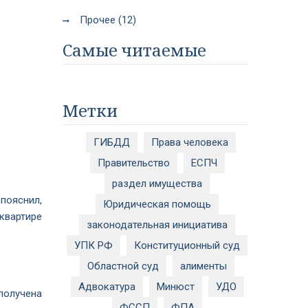
Прочее (12)
Самые читаемые
Метки
ГИБДД
Права человека
Правительство
ЕСПЧ
раздел имущества
пояснил,
Юридическая помощь
квартире
законодательная инициатива
УПК РФ
Конституционный суд
Областной суд
алименты
Адвокатура
Минюст
УДО
получена
ФССП
ФПА