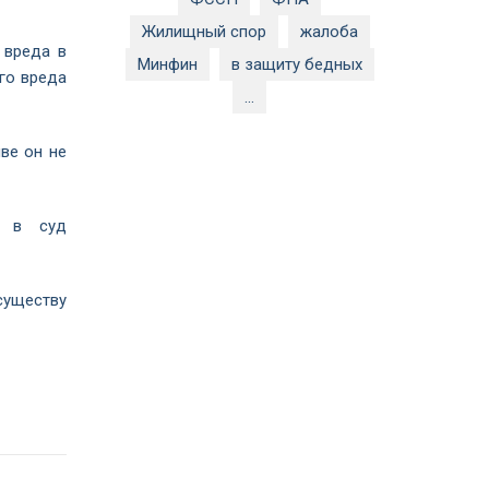
Жилищный спор
жалоба
 вреда в
Минфин
в защиту бедных
го вреда
...
ве он не
н в суд
существу