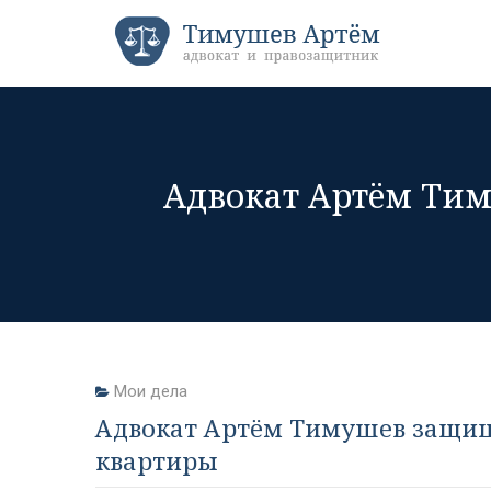
Адвокат Артём Тим
Мои дела
Адвокат Артём Тимушев защища
квартиры