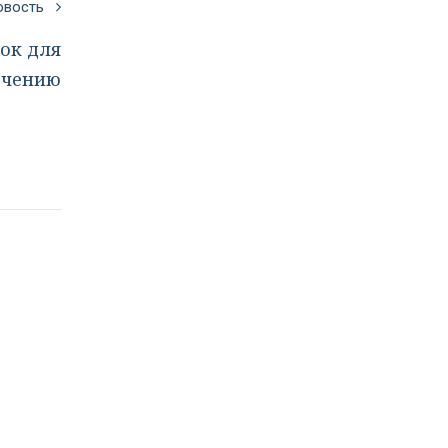
новость
ок для
ачению