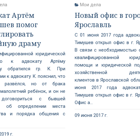
ела
Мои дела
кат Артём
Новый офис в гор
шев помог
Ярославль
улировать
С 01 июня 2017 года адвок
йную драму
Тимушев открыл офис в г. Я
В связи с необходимостью 
ифицированной юридической
квалифицированной юрид
ью к адвокату Артёму
помощи и юридической по
ву обратился гр. К. При
хозяйственной деятел
и к адвокату К. пояснил, что
клиентов в Ярославской обла
о развёлся, но от брака
июня 2017 года адвока
 малолетний ребёнок, и он не
Тимушев открыл офис в г. Яр
договориться с бывшей
Офис а...
ой об определении места
ства и порядка общения с
09 июня 2017 г.
2019 г.