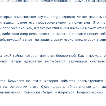
иться оказание правовой помощи бесплатно в рамках благотвор
которых описываются случаи, когда адвокат может принять п
влявшихся ранее его процессуальными оппонентами. Это, п
 спор уже окончен, и факт участия в нем никак не может отра
й, либо если спор незавершен, но никак не связан с новым ли
действующий запрет на защиту сразу нескольких сторон в одн
тской тайны, которая является бессрочной. Как и прежде, э
нако теперь адвокатам потребуется заручиться соответ
ится Комиссия по этике, которая займется рассмотрением 
и на основании этого будет давать обязательные для ад
 разъяснения. Комиссия будет избираться Всероссийским