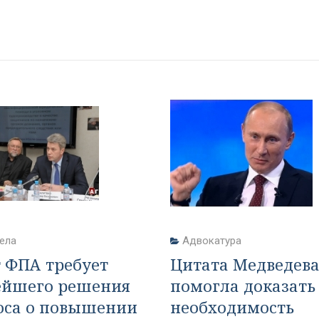
ела
Адвокатура
т ФПА требует
Цитата Медведева
ейшего решения
помогла доказать 
оса о повышении
необходимость