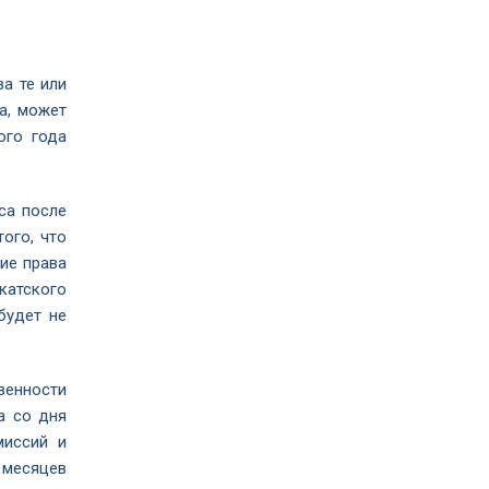
а те или
а, может
ого года
са после
ого, что
ие права
катского
будет не
венности
а со дня
миссий и
 месяцев