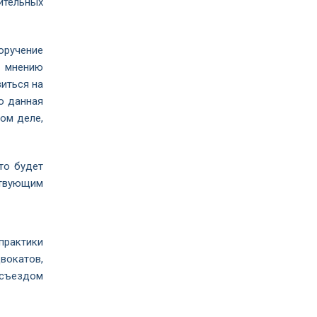
ительных
оручение
о мнению
зиться на
бо данная
ом деле,
то будет
ствующим
практики
вокатов,
 съездом