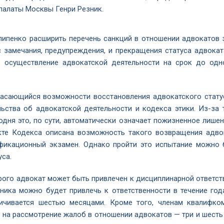
палаты Москвы Генри Резник.
ипенко расширить перечень санкций в отношении адвокатов з
 замечания, предупреждения, и прекращения статуса адвокат
а осуществление адвокатской деятельности на срок до одн
касающийся возможности восстановления адвокатского стату
ства об адвокатской деятельности и кодекса этики. Из-за т
одня это, по сути, автоматически означает пожизненное лишен
кте Кодекса описана возможность такого возвращения адво
ификационный экзамен. Однако пройти это испытание можно 
уса.
орого адвокат может быть привлечен к дисциплинарной ответст
ника можно будет привлечь к ответственности в течение год
ничивается шестью месяцами. Кроме того, членам квалифко
 на рассмотрение жалоб в отношении адвокатов — три и шесть