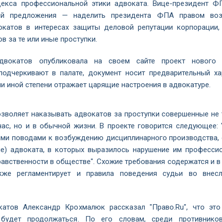
декса профессиональной этики адвоката. Вице-президент 
ый предложения — наделить президента ФПА правом воз
окатов в интересах защиты деловой репутации корпорации,
в за те или иные проступки.
двокатов опубликовала на своем сайте проект нового 
подчеркивают в палате, документ носит предварительный ха
ли иной степени отражает царящие настроения в адвокатуре.
позволяет наказывать адвокатов за проступки совершенные не 
ас, но и в обычной жизни. В проекте говорится следующее: 
ми поводами к возбуждению дисциплинарного производства, 
ие) адвоката, в которых выразилось нарушение им професси
равственности в обществе". Схожие требования содержатся и в
кже регламентирует и правила поведения судьи во внес
атов Александр Крохмалюк рассказал "Право.Ru", что эт
 будет продолжаться. По его словам, среди противнико