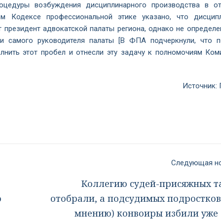
роцедуры возбуждения дисциплинарного производства в о
ем Кодексе профессиональной этике указано, что дисцип
 президент адвокатской палаты региона, однако не определе
и самого руководителя палаты [В ФПА подчеркнули, что 
лнить этот пробел и отнесли эту задачу к полномочиям Ком
Источник:
Следующая 
Коллегию судей-присяжных та
о
отобрали, а подсудимых подростков 
мнению) конвоиры избили уже 3