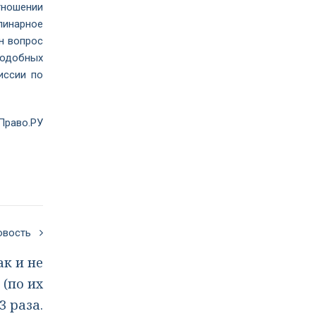
тношении
линарное
н вопрос
подобных
иссии по
Право.РУ
новость
к и не
(по их
 раза.