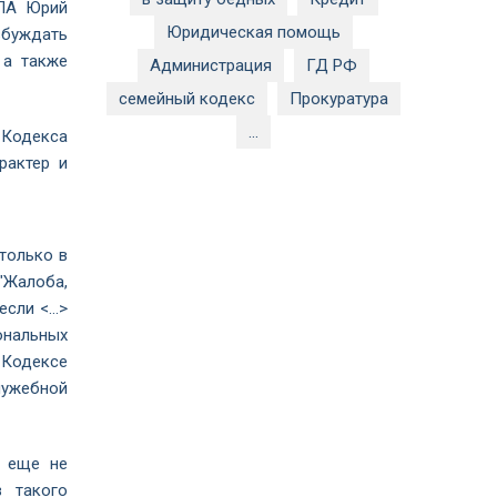
ФПА Юрий
Юридическая помощь
буждать
 а также
Администрация
ГД РФ
семейный кодекс
Прокуратура
...
Кодекса
рактер и
только в
"Жалоба,
если <…>
ональных
 Кодексе
лужебной
о еще не
в такого