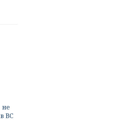
 не
в ВС