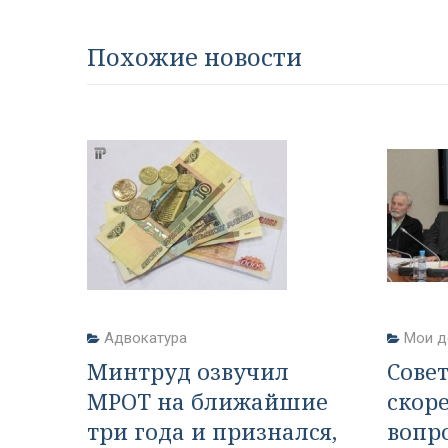
Похожие новости
Адвокатура
Мои д
Минтруд озвучил
Сове
МРОТ на ближайшие
скор
три года и признался,
вопр