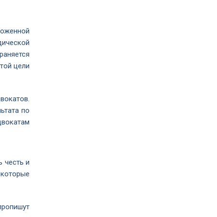
ложенной
дической
раняется
этой цели
вокатов.
ьтата по
двокатам
 честь и
, которые
пропишут