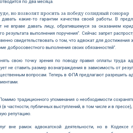
 отводится по два месяца.
уде, но позволят просить за победу солидный гонорар
 давать какие-то гарантии качества своей работы. В пред
ат не вправе давать лицу, обратившемуся за оказанием юри
 результата выполнения поручения". Сейчас запрет распрост
свенно свидетельствовать о том, что адвокат для достижения 
оме добросовестного выполнения своих обязанностей".
ять свою точку зрения по поводу правил оплаты труда ад
ет не ставить размер вознаграждения в зависимость от резул
ущественным вопросам. Теперь в ФПА предлагают разрешить а
лиентами.
Помимо традиционного упоминания о необходимости сохранять
(в частности, публичных выступлений, в том числе и в прессе)
вую репутацию.
луг вне рамок адвокатской деятельности, но в Кодексе 