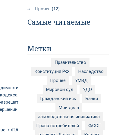
Прочее (12)
Самые читаемые
Метки
Правительство
Конституция РФ
Наследство
Прочее
УМВД
одимости
Мировой суд
УДО
кодекса:
Гражданский иск
Банки
разрешат
Мои дела
ершении.
законодательная инициатива
Права потребителей
ФССП
стве ФПА
в защиту бедных
Кредит