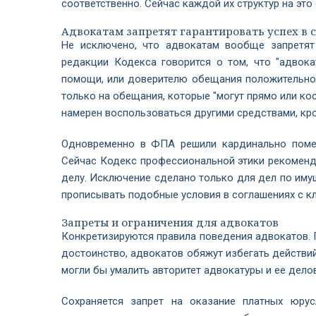
соответственно. Сейчас каждой их структур на это
Адвокатам запретят гарантировать успех в с
Не исключено, что адвокатам вообще запретят
редакции Кодекса говорится о том, что "адвок
помощи, или доверителю обещания положительного
только на обещания, которые "могут прямо или ко
намерен воспользоваться другими средствами, кр
Одновременно в ФПА решили кардинально помен
Сейчас Кодекс профессиональной этики рекоменду
делу. Исключение сделано только для дел по им
прописывать подобные условия в соглашениях с к
Запреты и ограничения для адвокатов
Конкретизируются правила поведения адвокатов. 
достоинство, адвокатов обяжут избегать действий 
могли бы умалить авторитет адвокатуры и ее дело
Сохраняется запрет на оказание платных юрус